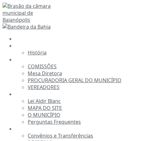
Ir
para
o
conteúdo
INÍCIO
A CÂMARA
História
ESTRUTURA
COMISSÕES
Mesa Diretora
PROCURADORIA GERAL DO MUNICÍPIO
VEREADORES
INFORMAÇÕES
Lei Aldir Blanc
MAPA DO SITE
O MUNICÍPIO
Perguntas Frequentes
TRANSPARÊNCIA
Convênios e Transferências