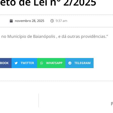
eto de Lei n° 2/2025
novembro 28, 2025
9:37 am
no Município de Baianópolis , e dá outras providências.”
EBOOK
TWITTER
WHATSAPP
TELEGRAM
P