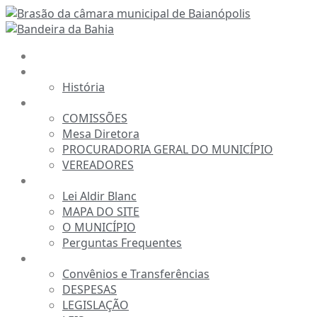
Ir
para
o
INÍCIO
conteúdo
A CÂMARA
História
ESTRUTURA
COMISSÕES
Mesa Diretora
PROCURADORIA GERAL DO MUNICÍPIO
VEREADORES
INFORMAÇÕES
Lei Aldir Blanc
MAPA DO SITE
O MUNICÍPIO
Perguntas Frequentes
TRANSPARÊNCIA
Convênios e Transferências
DESPESAS
LEGISLAÇÃO