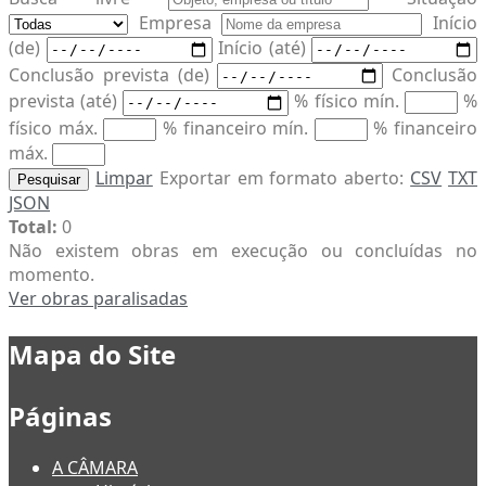
Empresa
Início
(de)
Início (até)
Conclusão prevista (de)
Conclusão
prevista (até)
% físico mín.
%
físico máx.
% financeiro mín.
% financeiro
máx.
Limpar
Exportar em formato aberto:
CSV
TXT
Pesquisar
JSON
Total:
0
Não existem obras em execução ou concluídas no
momento.
Ver obras paralisadas
Mapa do Site
Páginas
A CÂMARA