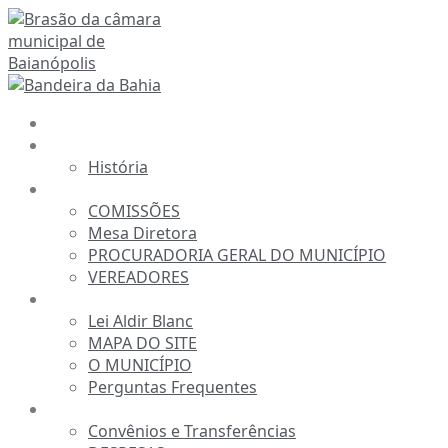
Ir
para
o
conteúdo
INÍCIO
A CÂMARA
História
ESTRUTURA
COMISSÕES
Mesa Diretora
PROCURADORIA GERAL DO MUNICÍPIO
VEREADORES
INFORMAÇÕES
Lei Aldir Blanc
MAPA DO SITE
O MUNICÍPIO
Perguntas Frequentes
TRANSPARÊNCIA
Convênios e Transferências