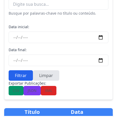
Busque por palavras-chave no título ou conteúdo.
Data inicial:
Data final:
Filtrar
Limpar
Exportar Publicações:
CSV
JSON
XML
Título
Data
R