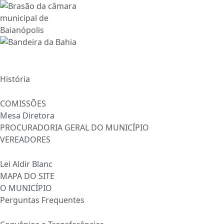
Ir
para
o
conteúdo
INÍCIO
A CÂMARA
História
ESTRUTURA
COMISSÕES
Mesa Diretora
PROCURADORIA GERAL DO MUNICÍPIO
VEREADORES
INFORMAÇÕES
Lei Aldir Blanc
MAPA DO SITE
O MUNICÍPIO
Perguntas Frequentes
TRANSPARÊNCIA