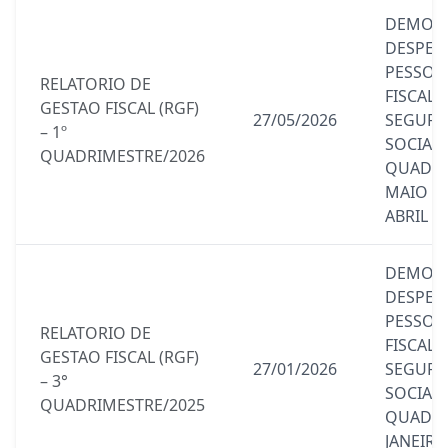
DEMONS
DESPES
PESSO
RELATORIO DE
FISCAL 
GESTAO FISCAL (RGF)
27/05/2026
SEGURI
– 1º
SOCIAL1
QUADRIMESTRE/2026
QUADRI
MAIO DE
ABRIL D
DEMONS
DESPES
PESSO
RELATORIO DE
FISCAL 
GESTAO FISCAL (RGF)
27/01/2026
SEGURI
– 3°
SOCIAL3
QUADRIMESTRE/2025
QUADRI
JANEIRO