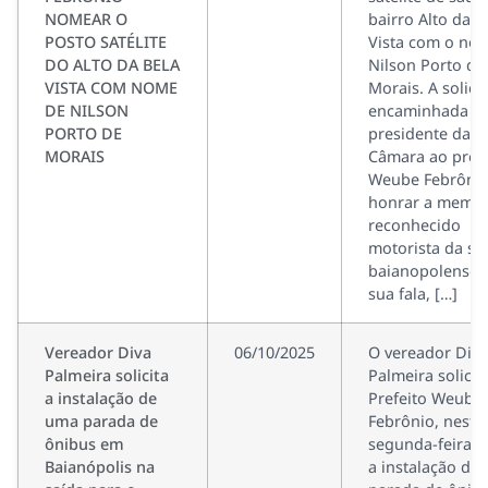
NOMEAR O
bairro Alto da B
POSTO SATÉLITE
Vista com o no
DO ALTO DA BELA
Nilson Porto de
VISTA COM NOME
Morais. A solici
DE NILSON
encaminhada p
PORTO DE
presidente da
MORAIS
Câmara ao prefe
Weube Febrônio,
honrar a memór
reconhecido
motorista da sa
baianopolense.
sua fala, […]
Vereador Diva
06/10/2025
O vereador Diva
Palmeira solicita
Palmeira solicit
a instalação de
Prefeito Weube
uma parada de
Febrônio, nesta
ônibus em
segunda-feira (0
Baianópolis na
a instalação de