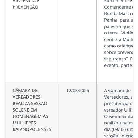
VIOLÊNCIA E
SubTenente Edin
PREVENÇÃO
Comandante da
Ronda Maria da
Penha, para um
palestra que a
o tema “Violênc
contra a Mulher
como orientaçõ
sobre prevençã
segurança”. Est
evento, parte […
CÂMARA DE
12/03/2026
A Câmara de
VEREADORES
Vereadores, sob
REALIZA SESSÃO
presidência do
SOLENE EM
vereador Uillim
HOMENAGEM ÀS
Oliveira Santos,
MULHERES
realizou na ma
BAIANOPOLENSES
dia (09/03) uma
sessão solene 