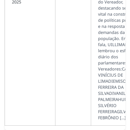
2025
do Vereador,
destacando seu
vital na constru
de políticas púb
e na resposta à
demandas da
população. Em 
fala, UILLIMAN
lembrou o esfo
diário dos
parlamentares.
Vereadores:CÁS
VINÍCIUS DE
LIMADIEMISON
FERREIRA DA
SILVADIVANILD
PALMEIRAHUM
SILVÉRIO
FERREIRAGILVA
FEBRÔNIO […]