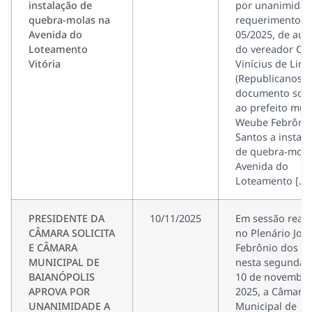
instalação de
por unanimidad
quebra-molas na
requerimento n
Avenida do
05/2025, de aut
Loteamento
do vereador Cás
Vitória
Vinícius de Lim
(Republicanos).
documento solic
ao prefeito mun
Weube Febrônio
Santos a instal
de quebra-mola
Avenida do
Loteamento […]
PRESIDENTE DA
10/11/2025
Em sessão reali
CÂMARA SOLICITA
no Plenário Joã
E CÂMARA
Febrônio dos Sa
MUNICIPAL DE
nesta segunda-f
BAIANÓPOLIS
10 de novembro
APROVA POR
2025, a Câmara
UNANIMIDADE A
Municipal de