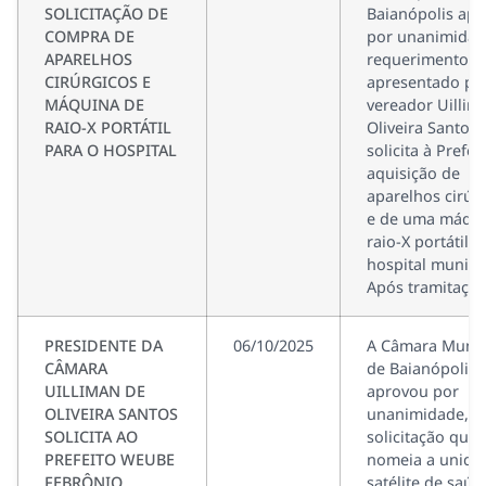
SOLICITAÇÃO DE
Baianópolis ap
COMPRA DE
por unanimidad
APARELHOS
requerimento
CIRÚRGICOS E
apresentado pe
MÁQUINA DE
vereador Uillim
RAIO-X PORTÁTIL
Oliveira Santos
PARA O HOSPITAL
solicita à Prefei
aquisição de
aparelhos cirúr
e de uma máqui
raio-X portátil p
hospital municip
Após tramitação
PRESIDENTE DA
06/10/2025
A Câmara Munic
CÂMARA
de Baianópolis
UILLIMAN DE
aprovou por
OLIVEIRA SANTOS
unanimidade, a
SOLICITA AO
solicitação que
PREFEITO WEUBE
nomeia a unida
FEBRÔNIO
satélite de saúd