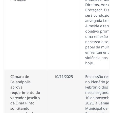
Direitos, Voz e
Proteção”. O ev
será conduzido 
advogada Loha
Almeida e terá
objetivo promo
uma reflexão
necessária sobr
papel da mulher
enfrentamento 
violência nos di
hoje.
Câmara de
10/11/2025
Em sessão reali
Baianópolis
no Plenário Joã
aprova
Febrônio dos Sa
requerimento do
nesta segunda-f
vereador Joselito
10 de novembro
de Lima Pinto
2025, a Câmara
solicitando
Municipal de