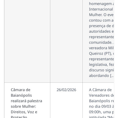
homenagem ao 
Internacional d
Mulher. O event
contou com a
presença de div
autoridades e
representantes 
comunidade. A
vereadora Mile
Queiroz (PT), c
representante
legislativa, fez 
discurso signific
abordando […]
Câmara de
26/02/2026
A Câmara de
Baianópolis
Vereadores de
realizará palestra
Baianópolis real
sobre Mulher:
no dia 09/03 às
Direitos, Voz e
09:00h, uma pal
Proteção
intitulada “Mulh