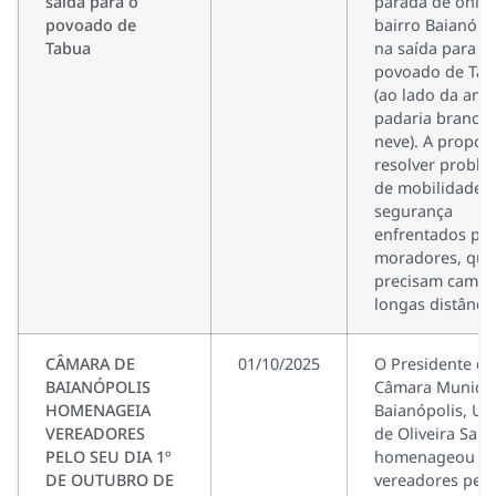
saída para o
parada de ônib
povoado de
bairro Baianópol
Tabua
na saída para o
povoado de Ta
(ao lado da anti
padaria branca 
neve). A propost
resolver proble
de mobilidade e
segurança
enfrentados po
moradores, que
precisam camin
longas distância
CÂMARA DE
01/10/2025
O Presidente da
BAIANÓPOLIS
Câmara Municip
HOMENAGEIA
Baianópolis, Ui
VEREADORES
de Oliveira Sant
PELO SEU DIA 1º
homenageou o
DE OUTUBRO DE
vereadores pelo