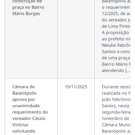
construção de
Baianópolis ap
praça no Bairro
o requerimento
Mário Borges
12/2025, de aut
do vereador Jose
de Lima Pinto (
A proposição sol
ao prefeito mun
Weube Febrônio
Santos a constr
de uma praça n
Bairro Mário Bo
atendendo […]
Câmara de
10/11/2025
Durante sessão
Baianópolis
realizada no Pl
aprova por
João Febrônio d
unanimidade
Santos, nesta
requerimento do
segunda-feira, 
vereador Cássio
novembro de 20
Vinícius
Câmara Municip
solicitando
Baianópolis ap