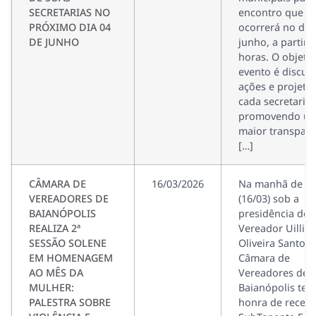
SECRETARIAS NO
encontro que
PRÓXIMO DIA 04
ocorrerá no dia
DE JUNHO
junho, a partir 
horas. O objeti
evento é discuti
ações e projeto
cada secretaria,
promovendo u
maior transparê
[…]
CÂMARA DE
16/03/2026
Na manhã de ho
VEREADORES DE
(16/03) sob a
BAIANÓPOLIS
presidência do
REALIZA 2ª
Vereador Uillim
SESSÃO SOLENE
Oliveira Santos,
EM HOMENAGEM
Câmara de
AO MÊS DA
Vereadores de
MULHER:
Baianópolis tev
PALESTRA SOBRE
honra de recebe