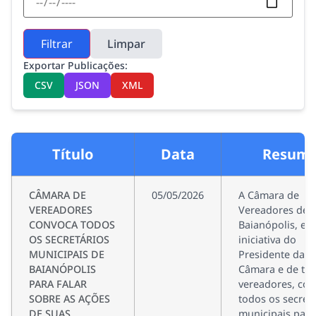
Filtrar
Limpar
Exportar Publicações:
CSV
JSON
XML
Título
Data
Resum
CÂMARA DE
05/05/2026
A Câmara de
VEREADORES
Vereadores de
CONVOCA TODOS
Baianópolis, e
OS SECRETÁRIOS
iniciativa do
MUNICIPAIS DE
Presidente da
BAIANÓPOLIS
Câmara e de to
PARA FALAR
vereadores, co
SOBRE AS AÇÕES
todos os secret
DE SUAS
municipais par