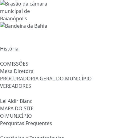
Ir
para
o
conteúdo
INÍCIO
A CÂMARA
História
ESTRUTURA
COMISSÕES
Mesa Diretora
PROCURADORIA GERAL DO MUNICÍPIO
VEREADORES
INFORMAÇÕES
Lei Aldir Blanc
MAPA DO SITE
O MUNICÍPIO
Perguntas Frequentes
TRANSPARÊNCIA