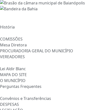
Ir
para
o
INÍCIO
conteúdo
A CÂMARA
História
ESTRUTURA
COMISSÕES
Mesa Diretora
PROCURADORIA GERAL DO MUNICÍPIO
VEREADORES
INFORMAÇÕES
Lei Aldir Blanc
MAPA DO SITE
O MUNICÍPIO
Perguntas Frequentes
TRANSPARÊNCIA
Convênios e Transferências
DESPESAS