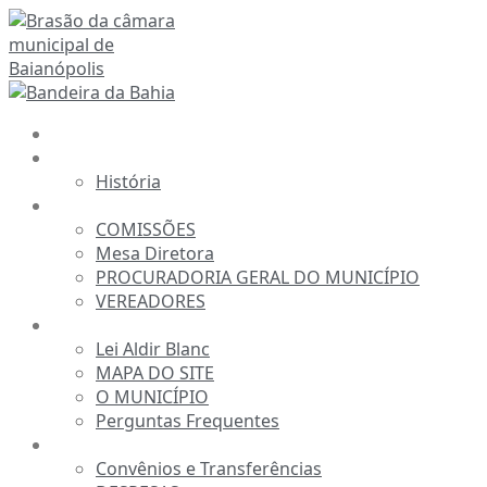
Ir
para
o
conteúdo
INÍCIO
A CÂMARA
História
ESTRUTURA
COMISSÕES
Mesa Diretora
PROCURADORIA GERAL DO MUNICÍPIO
VEREADORES
INFORMAÇÕES
Lei Aldir Blanc
MAPA DO SITE
O MUNICÍPIO
Perguntas Frequentes
TRANSPARÊNCIA
Convênios e Transferências