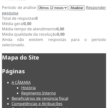
Período de análise
Responder
Atualizar
pesquisa
Total de respostas
0
Média geral
0,00
Média tempo de atendimento
0,00
Média qualidade da resolução
0,00
Ainda não existem respostas para o período
selecionado.
Mapa do Site
Páginas
A CÂMARA
História
Regimento Interno
Beneficiários de renúncia fiscal
Competências e Atribuições