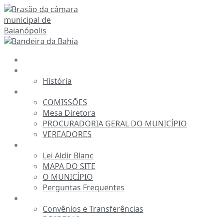
Ir
para
o
conteúdo
INÍCIO
A CÂMARA
História
ESTRUTURA
COMISSÕES
Mesa Diretora
PROCURADORIA GERAL DO MUNICÍPIO
VEREADORES
INFORMAÇÕES
Lei Aldir Blanc
MAPA DO SITE
O MUNICÍPIO
Perguntas Frequentes
TRANSPARÊNCIA
Convênios e Transferências