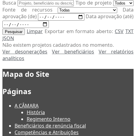
Busca
Tipo de projeto
Fonte de recursos
Data
aprovação (de)
Data aprovação (até)
Limpar
Exportar em formato aberto:
CSV
TXT
Pesquisar
JSON
Não existem projetos cadastrados no momento.
Ver desonerações
Ver beneficiários
Ver relatórios
analíticos
Mapa do Site
Páginas
A CÂMARA
História
Regimento Interno
Beneficiários de renúncia fiscal
Competências e Atribuições