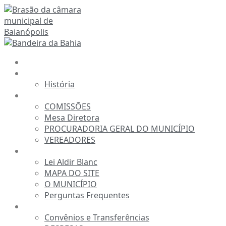
Ir
para
o
conteúdo
INÍCIO
A CÂMARA
História
ESTRUTURA
COMISSÕES
Mesa Diretora
PROCURADORIA GERAL DO MUNICÍPIO
VEREADORES
INFORMAÇÕES
Lei Aldir Blanc
MAPA DO SITE
O MUNICÍPIO
Perguntas Frequentes
TRANSPARÊNCIA
Convênios e Transferências