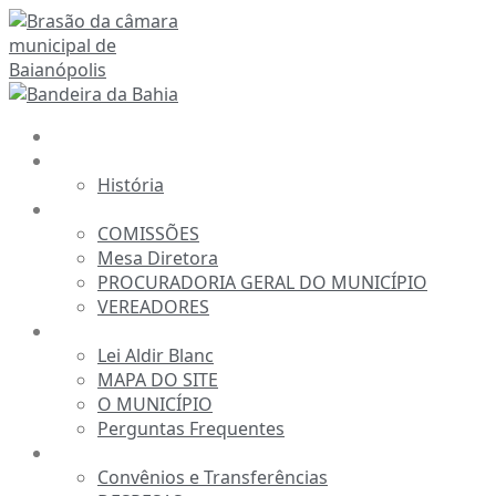
Ir
para
o
conteúdo
INÍCIO
A CÂMARA
História
ESTRUTURA
COMISSÕES
Mesa Diretora
PROCURADORIA GERAL DO MUNICÍPIO
VEREADORES
INFORMAÇÕES
Lei Aldir Blanc
MAPA DO SITE
O MUNICÍPIO
Perguntas Frequentes
TRANSPARÊNCIA
Convênios e Transferências