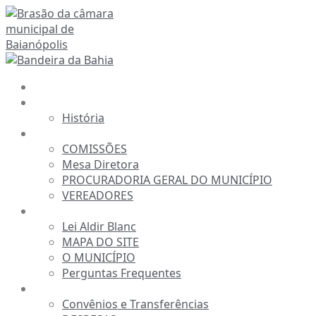
Ir
para
o
conteúdo
INÍCIO
A CÂMARA
História
ESTRUTURA
COMISSÕES
Mesa Diretora
PROCURADORIA GERAL DO MUNICÍPIO
VEREADORES
INFORMAÇÕES
Lei Aldir Blanc
MAPA DO SITE
O MUNICÍPIO
Perguntas Frequentes
TRANSPARÊNCIA
Convênios e Transferências