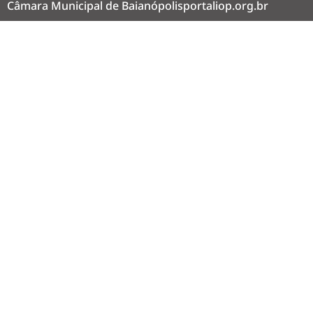
Câmara Municipal de Baianópolis
portaliop.org.br