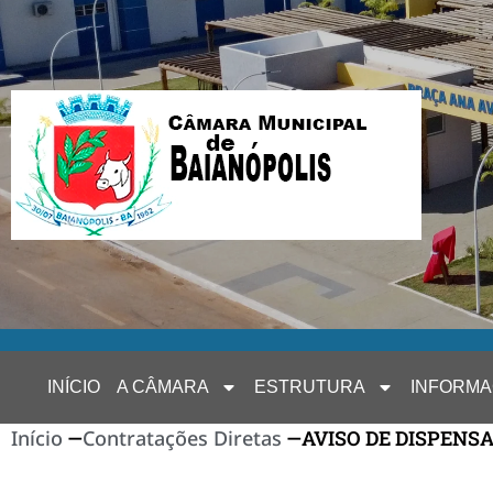
INÍCIO
A CÂMARA
ESTRUTURA
INFORM
Início
—
Contratações Diretas
—
AVISO DE DISPENSA