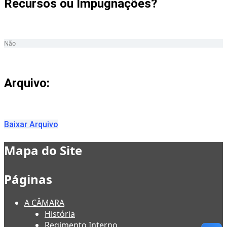
Recursos ou Impugnações? ​
Não
Arquivo:
Baixar Arquivo
Mapa do Site
Páginas
A CÂMARA
História
Regimento Interno