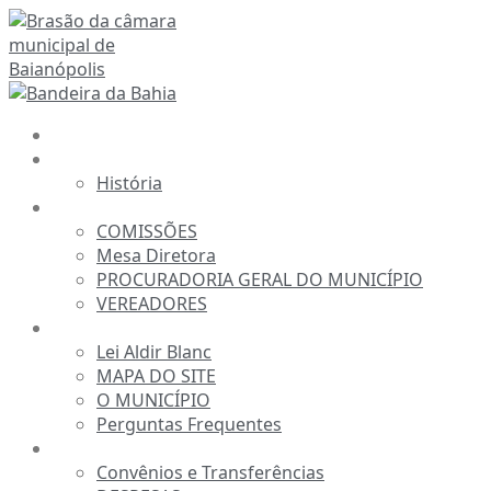
Ir
para
o
conteúdo
INÍCIO
A CÂMARA
História
ESTRUTURA
COMISSÕES
Mesa Diretora
PROCURADORIA GERAL DO MUNICÍPIO
VEREADORES
INFORMAÇÕES
Lei Aldir Blanc
MAPA DO SITE
O MUNICÍPIO
Perguntas Frequentes
TRANSPARÊNCIA
Convênios e Transferências