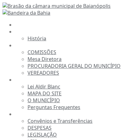
Ir
para
o
INÍCIO
conteúdo
A CÂMARA
História
ESTRUTURA
COMISSÕES
Mesa Diretora
PROCURADORIA GERAL DO MUNICÍPIO
VEREADORES
INFORMAÇÕES
Lei Aldir Blanc
MAPA DO SITE
O MUNICÍPIO
Perguntas Frequentes
TRANSPARÊNCIA
Convênios e Transferências
DESPESAS
LEGISLAÇÃO