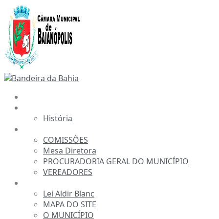
Ir
para
o
conteúdo
INÍCIO
A CÂMARA
História
ESTRUTURA
COMISSÕES
Mesa Diretora
PROCURADORIA GERAL DO MUNICÍPIO
VEREADORES
INFORMAÇÕES
Lei Aldir Blanc
MAPA DO SITE
O MUNICÍPIO