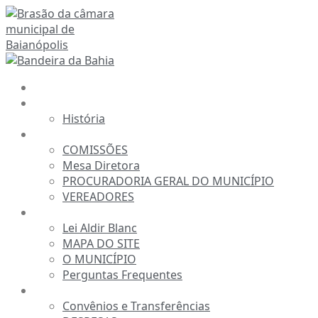
Ir
para
o
conteúdo
INÍCIO
A CÂMARA
História
ESTRUTURA
COMISSÕES
Mesa Diretora
PROCURADORIA GERAL DO MUNICÍPIO
VEREADORES
INFORMAÇÕES
Lei Aldir Blanc
MAPA DO SITE
O MUNICÍPIO
Perguntas Frequentes
TRANSPARÊNCIA
Convênios e Transferências