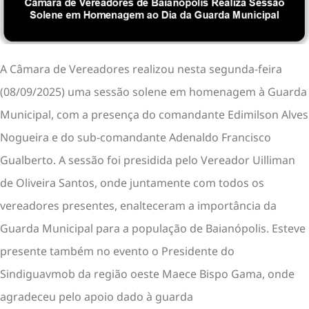
A Câmara de Vereadores realizou nesta segunda-feira
(08/09/2025) uma sessão solene em homenagem à Guarda
Municipal, com a presença do comandante Edimilson Alves
Nogueira e do sub-comandante Adenaldo Francisco
Gualberto. A sessão foi presidida pelo Vereador Uilliman
de Oliveira Santos, onde juntamente com todos os
vereadores presentes, enalteceram a importância da
Guarda Municipal para a população de Baianópolis. Esteve
presente também no evento o Presidente do
Sindiguavmob da região oeste Maece Bispo Gama, onde
agradeceu pelo apoio dado à guarda