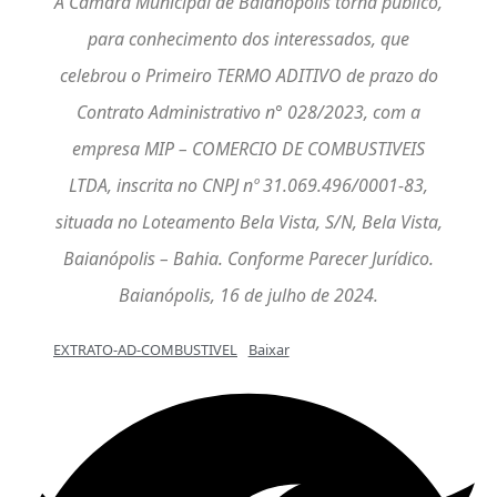
A Câmara Municipal de Baianópolis torna público,
para conhecimento dos interessados, que
celebrou o Primeiro TERMO ADITIVO de prazo do
Contrato Administrativo n° 028/2023, com a
empresa MIP – COMERCIO DE COMBUSTIVEIS
LTDA, inscrita no CNPJ nº 31.069.496/0001-83,
situada no Loteamento Bela Vista, S/N, Bela Vista,
Baianópolis – Bahia. Conforme Parecer Jurídico.
Baianópolis, 16 de julho de 2024.
EXTRATO-AD-COMBUSTIVEL
Baixar