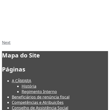
Next
Mapa do Site
Páginas
A CÂMARA
História
Regimento Interno
Beneficiários de renúncia fiscal
Competências e Atribuições
Conselho de Assistência Social