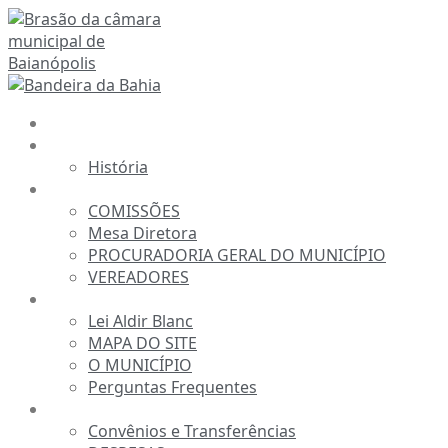
Ir
para
o
conteúdo
INÍCIO
A CÂMARA
História
ESTRUTURA
COMISSÕES
Mesa Diretora
PROCURADORIA GERAL DO MUNICÍPIO
VEREADORES
INFORMAÇÕES
Lei Aldir Blanc
MAPA DO SITE
O MUNICÍPIO
Perguntas Frequentes
TRANSPARÊNCIA
Convênios e Transferências