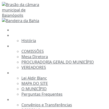
Ir
para
o
conteúdo
INÍCIO
A CÂMARA
História
ESTRUTURA
COMISSÕES
Mesa Diretora
PROCURADORIA GERAL DO MUNICÍPIO
VEREADORES
INFORMAÇÕES
Lei Aldir Blanc
MAPA DO SITE
O MUNICÍPIO
Perguntas Frequentes
TRANSPARÊNCIA
Convênios e Transferências