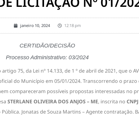
DE LICITAÇÃO Nº 01/20
janeiro 10, 2024
12:18 pm
CERTIDÃO/DECISÃO
Processo Administrativo: 03/2024
 artigo 75, da Lei nº 14.133, de 1 º de abril de 2021, que o A
icial do Município em 05/01/2024. Transcorrendo o prazo de 
 nem compareceram possíveis propostas interessadas no pr
esa
STERLANE OLIVEIRA DOS ANJOS – ME
, inscrita no
CNPJ
Pública. Jonatas de Souza Martins – Agente contratação. Ba