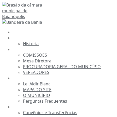
Ir
para
o
conteúdo
INÍCIO
A CÂMARA
História
ESTRUTURA
COMISSÕES
Mesa Diretora
PROCURADORIA GERAL DO MUNICÍPIO
VEREADORES
INFORMAÇÕES
Lei Aldir Blanc
MAPA DO SITE
O MUNICÍPIO
Perguntas Frequentes
TRANSPARÊNCIA
Convênios e Transferências