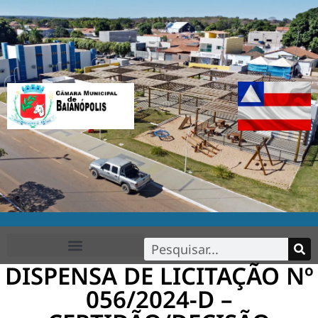
DISPENSA DE LICITAÇÃO Nº
FALE CONOSCO
056/2024-D –