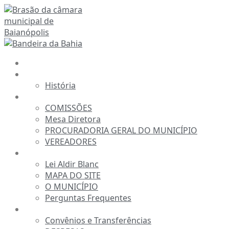
Ir
para
o
conteúdo
INÍCIO
A CÂMARA
História
ESTRUTURA
COMISSÕES
Mesa Diretora
PROCURADORIA GERAL DO MUNICÍPIO
VEREADORES
INFORMAÇÕES
Lei Aldir Blanc
MAPA DO SITE
O MUNICÍPIO
Perguntas Frequentes
TRANSPARÊNCIA
Convênios e Transferências