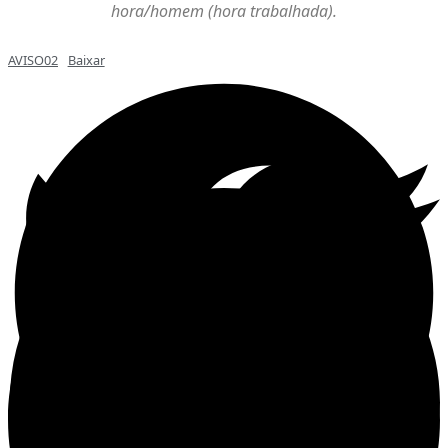
hora/homem (hora trabalhada).
AVISO02
Baixar