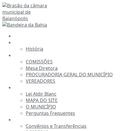
Ir
para
o
conteúdo
INÍCIO
A CÂMARA
História
ESTRUTURA
COMISSÕES
Mesa Diretora
PROCURADORIA GERAL DO MUNICÍPIO
VEREADORES
INFORMAÇÕES
Lei Aldir Blanc
MAPA DO SITE
O MUNICÍPIO
Perguntas Frequentes
TRANSPARÊNCIA
Convênios e Transferências