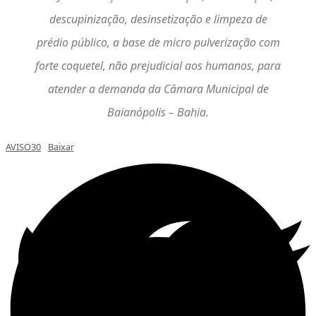
descupinização, desinsetização e limpeza de
prédio público, a base de micro pulverização com
forte coquetel, não prejudicial aos humanos, para
atender a demanda da Câmara Municipal de
Baianópolis – Bahia.
AVISO30
Baixar