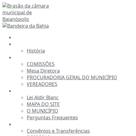
Ir
para
o
conteúdo
INÍCIO
A CÂMARA
História
ESTRUTURA
COMISSÕES
Mesa Diretora
PROCURADORIA GERAL DO MUNICÍPIO
VEREADORES
INFORMAÇÕES
Lei Aldir Blanc
MAPA DO SITE
O MUNICÍPIO
Perguntas Frequentes
TRANSPARÊNCIA
Convênios e Transferências