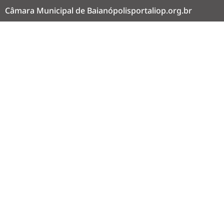
Câmara Municipal de Baianópolis
portaliop.org.br