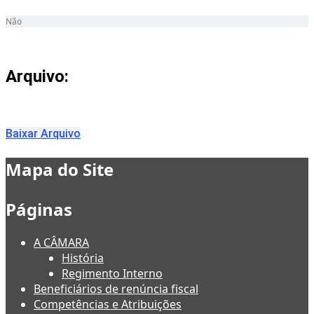
Não
Arquivo:
Baixar Arquivo
Mapa do Site
Páginas
A CÂMARA
História
Regimento Interno
Beneficiários de renúncia fiscal
Competências e Atribuições