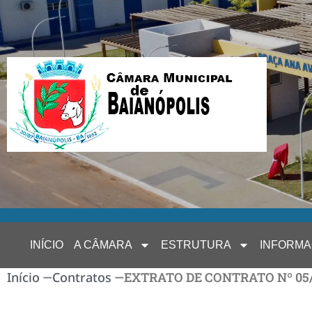
INÍCIO
A CÂMARA
ESTRUTURA
INFORM
Início
—
Contratos
—
EXTRATO DE CONTRATO Nº 05