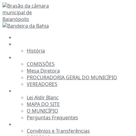
Ir
para
o
conteúdo
INÍCIO
A CÂMARA
História
ESTRUTURA
COMISSÕES
Mesa Diretora
PROCURADORIA GERAL DO MUNICÍPIO
VEREADORES
INFORMAÇÕES
Lei Aldir Blanc
MAPA DO SITE
O MUNICÍPIO
Perguntas Frequentes
TRANSPARÊNCIA
Convênios e Transferências