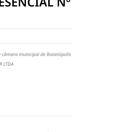
ESENCIAL Nº
a câmara municipal de Baianópolis
R LTDA