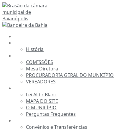
Ir
para
o
conteúdo
INÍCIO
A CÂMARA
História
ESTRUTURA
COMISSÕES
Mesa Diretora
PROCURADORIA GERAL DO MUNICÍPIO
VEREADORES
INFORMAÇÕES
Lei Aldir Blanc
MAPA DO SITE
O MUNICÍPIO
Perguntas Frequentes
TRANSPARÊNCIA
Convênios e Transferências