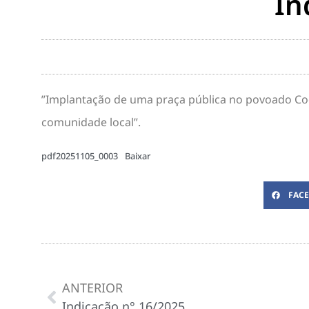
In
”Implantação de uma praça pública no povoado Coco
comunidade local”.
pdf20251105_0003
Baixar
FAC
ANTERIOR
Indicação n° 16/2025