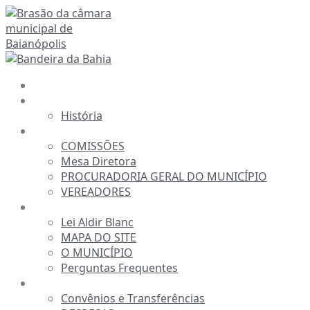
Ir
para
o
conteúdo
INÍCIO
A CÂMARA
História
ESTRUTURA
COMISSÕES
Mesa Diretora
PROCURADORIA GERAL DO MUNICÍPIO
VEREADORES
INFORMAÇÕES
Lei Aldir Blanc
MAPA DO SITE
O MUNICÍPIO
Perguntas Frequentes
TRANSPARÊNCIA
Convênios e Transferências