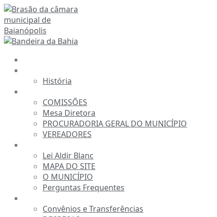
Ir
para
o
conteúdo
INÍCIO
A CÂMARA
História
ESTRUTURA
COMISSÕES
Mesa Diretora
PROCURADORIA GERAL DO MUNICÍPIO
VEREADORES
INFORMAÇÕES
Lei Aldir Blanc
MAPA DO SITE
O MUNICÍPIO
Perguntas Frequentes
TRANSPARÊNCIA
Convênios e Transferências