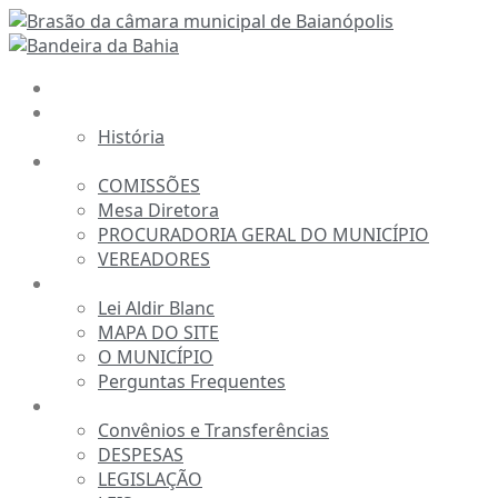
Ir
para
o
INÍCIO
conteúdo
A CÂMARA
História
ESTRUTURA
COMISSÕES
Mesa Diretora
PROCURADORIA GERAL DO MUNICÍPIO
VEREADORES
INFORMAÇÕES
Lei Aldir Blanc
MAPA DO SITE
O MUNICÍPIO
Perguntas Frequentes
TRANSPARÊNCIA
Convênios e Transferências
DESPESAS
LEGISLAÇÃO