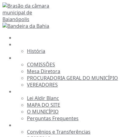
Ir
para
o
conteúdo
INÍCIO
A CÂMARA
História
ESTRUTURA
COMISSÕES
Mesa Diretora
PROCURADORIA GERAL DO MUNICÍPIO
VEREADORES
INFORMAÇÕES
Lei Aldir Blanc
MAPA DO SITE
O MUNICÍPIO
Perguntas Frequentes
TRANSPARÊNCIA
Convênios e Transferências