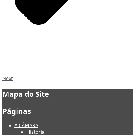
Next
Mapa do Site
Páginas
A CÂMARA
História