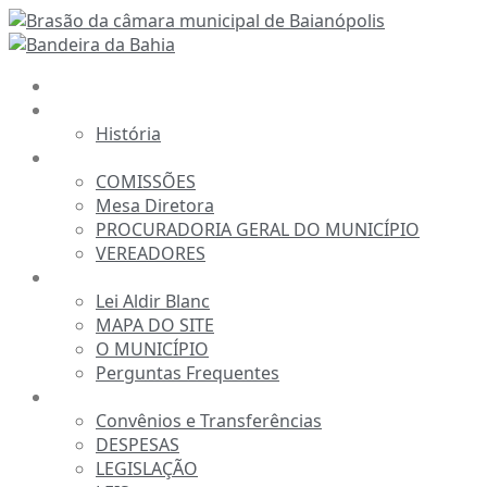
Ir
para
o
INÍCIO
conteúdo
A CÂMARA
História
ESTRUTURA
COMISSÕES
Mesa Diretora
PROCURADORIA GERAL DO MUNICÍPIO
VEREADORES
INFORMAÇÕES
Lei Aldir Blanc
MAPA DO SITE
O MUNICÍPIO
Perguntas Frequentes
TRANSPARÊNCIA
Convênios e Transferências
DESPESAS
LEGISLAÇÃO