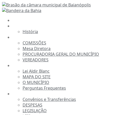
Ir
para
o
INÍCIO
conteúdo
A CÂMARA
História
ESTRUTURA
COMISSÕES
Mesa Diretora
PROCURADORIA GERAL DO MUNICÍPIO
VEREADORES
INFORMAÇÕES
Lei Aldir Blanc
MAPA DO SITE
O MUNICÍPIO
Perguntas Frequentes
TRANSPARÊNCIA
Convênios e Transferências
DESPESAS
LEGISLAÇÃO