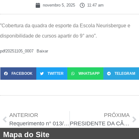
novembro 5, 2025
11:47 am
”Cobertura da quadra de esporte da Escola Neurisbergue e
disponibilidade de cursos apartir do 9° ano”.
pdf20251105_0007
Baixar
FACEBOOK
TWITTER
WHATSAPP
TELEGRAM
ANTERIOR
PRÓXIMA
Requerimento n° 013/2025
PRESIDENTE DA CÂMARA SOLICITA E CÂMARA MUNICIPAL DE BAIANÓPOLIS APROVA POR UNANIMIDADE A SOLICITAÇÃO DE COMPRA DE APARELHOS CIRÚRGICOS E MÁQUINA DE RAIO-X PORTÁTIL PARA O HOSPITAL
Mapa do Site