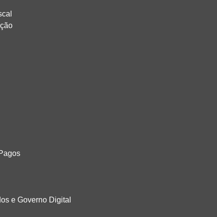
scal
ação
 Pagos
os e Governo Digital