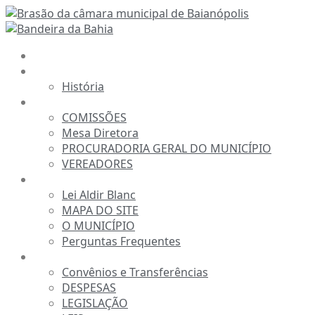
Ir
para
o
INÍCIO
conteúdo
A CÂMARA
História
ESTRUTURA
COMISSÕES
Mesa Diretora
PROCURADORIA GERAL DO MUNICÍPIO
VEREADORES
INFORMAÇÕES
Lei Aldir Blanc
MAPA DO SITE
O MUNICÍPIO
Perguntas Frequentes
TRANSPARÊNCIA
Convênios e Transferências
DESPESAS
LEGISLAÇÃO