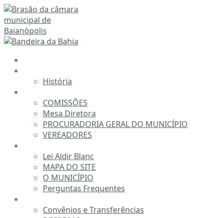
Ir
para
o
conteúdo
INÍCIO
A CÂMARA
História
ESTRUTURA
COMISSÕES
Mesa Diretora
PROCURADORIA GERAL DO MUNICÍPIO
VEREADORES
INFORMAÇÕES
Lei Aldir Blanc
MAPA DO SITE
O MUNICÍPIO
Perguntas Frequentes
TRANSPARÊNCIA
Convênios e Transferências