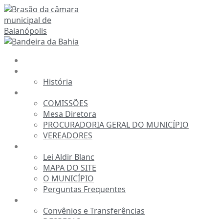
Ir
para
o
conteúdo
INÍCIO
A CÂMARA
História
ESTRUTURA
COMISSÕES
Mesa Diretora
PROCURADORIA GERAL DO MUNICÍPIO
VEREADORES
INFORMAÇÕES
Lei Aldir Blanc
MAPA DO SITE
O MUNICÍPIO
Perguntas Frequentes
TRANSPARÊNCIA
Convênios e Transferências