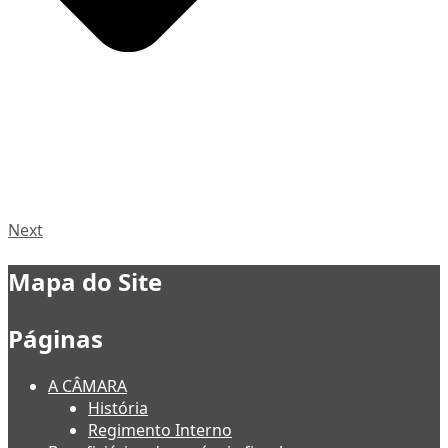
Next
Mapa do Site
Páginas
A CÂMARA
História
Regimento Interno