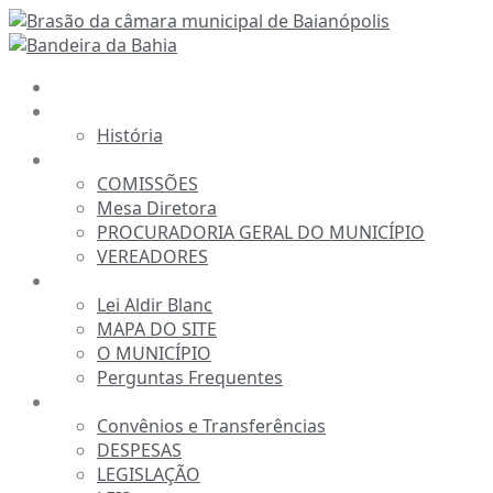
Ir
para
o
INÍCIO
conteúdo
A CÂMARA
História
ESTRUTURA
COMISSÕES
Mesa Diretora
PROCURADORIA GERAL DO MUNICÍPIO
VEREADORES
INFORMAÇÕES
Lei Aldir Blanc
MAPA DO SITE
O MUNICÍPIO
Perguntas Frequentes
TRANSPARÊNCIA
Convênios e Transferências
DESPESAS
LEGISLAÇÃO