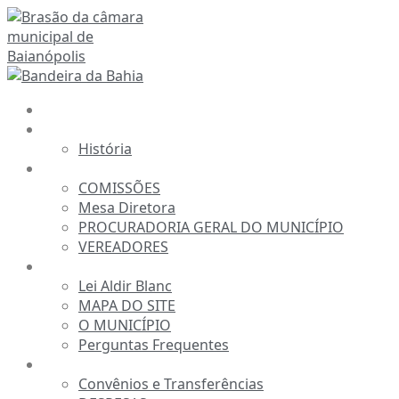
Ir
para
o
conteúdo
INÍCIO
A CÂMARA
História
ESTRUTURA
COMISSÕES
Mesa Diretora
PROCURADORIA GERAL DO MUNICÍPIO
VEREADORES
INFORMAÇÕES
Lei Aldir Blanc
MAPA DO SITE
O MUNICÍPIO
Perguntas Frequentes
TRANSPARÊNCIA
Convênios e Transferências