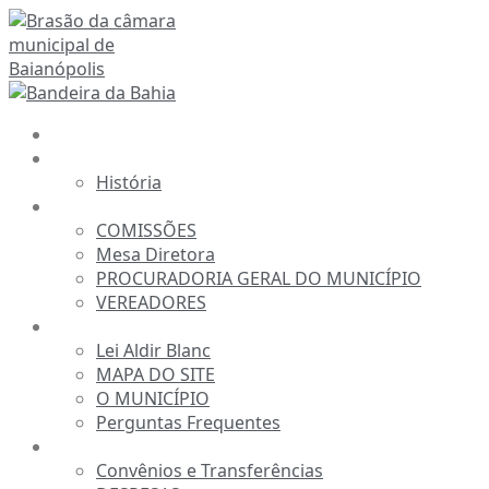
Ir
para
o
conteúdo
INÍCIO
A CÂMARA
História
ESTRUTURA
COMISSÕES
Mesa Diretora
PROCURADORIA GERAL DO MUNICÍPIO
VEREADORES
INFORMAÇÕES
Lei Aldir Blanc
MAPA DO SITE
O MUNICÍPIO
Perguntas Frequentes
TRANSPARÊNCIA
Convênios e Transferências