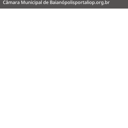
Câmara Municipal de Baianópolis
portaliop.org.br